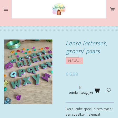
Ga
direct
naar
de
hoofdinhoud
Lente letterset,
groen/ paars
NIEUW!
€ 6,99
In
winkelwagen
Deze leuke speel letters maakt
een speelbak helemaal