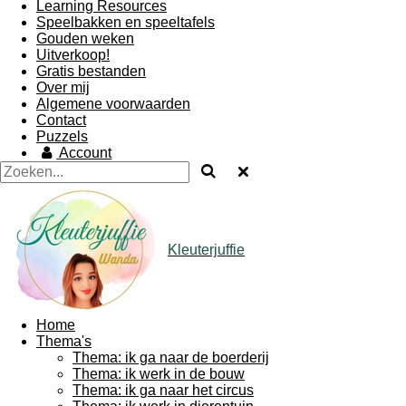
Learning Resources
Speelbakken en speeltafels
Gouden weken
Uitverkoop!
Gratis bestanden
Over mij
Algemene voorwaarden
Contact
Puzzels
Account
Kleuterjuffie
Home
Thema's
Thema: ik ga naar de boerderij
Thema: ik werk in de bouw
Thema: ik ga naar het circus