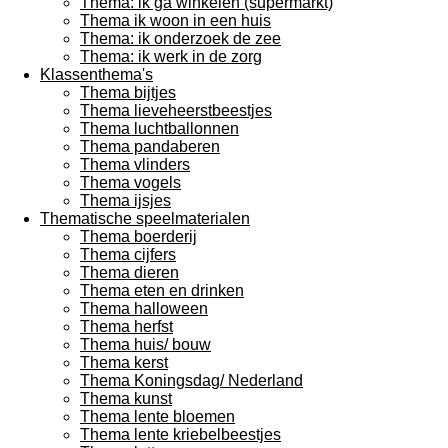
Thema: ik ga winkelen (supermarkt)
Thema ik woon in een huis
Thema: ik onderzoek de zee
Thema: ik werk in de zorg
Klassenthema's
Thema bijtjes
Thema lieveheerstbeestjes
Thema luchtballonnen
Thema pandaberen
Thema vlinders
Thema vogels
Thema ijsjes
Thematische speelmaterialen
Thema boerderij
Thema cijfers
Thema dieren
Thema eten en drinken
Thema halloween
Thema herfst
Thema huis/ bouw
Thema kerst
Thema Koningsdag/ Nederland
Thema kunst
Thema lente bloemen
Thema lente kriebelbeestjes