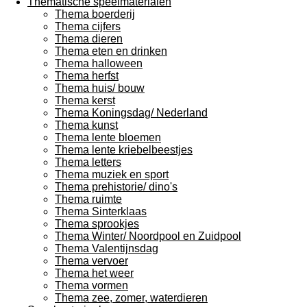
Thematische speelmaterialen
Thema boerderij
Thema cijfers
Thema dieren
Thema eten en drinken
Thema halloween
Thema herfst
Thema huis/ bouw
Thema kerst
Thema Koningsdag/ Nederland
Thema kunst
Thema lente bloemen
Thema lente kriebelbeestjes
Thema letters
Thema muziek en sport
Thema prehistorie/ dino's
Thema ruimte
Thema Sinterklaas
Thema sprookjes
Thema Winter/ Noordpool en Zuidpool
Thema Valentijnsdag
Thema vervoer
Thema het weer
Thema vormen
Thema zee, zomer, waterdieren