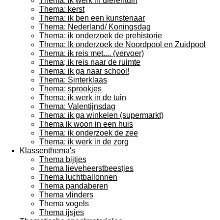
Thema: ik werk in dierentuin
Thema: kerst
Thema: ik ben een kunstenaar
Thema: Nederland/ Koningsdag
Thema: ik onderzoek de prehistorie
Thema: Ik onderzoek de Noordpool en Zuidpool
Thema: ik reis met.... (vervoer)
Thema; ik reis naar de ruimte
Thema: ik ga naar school!
Thema: Sinterklaas
Thema: sprookjes
Thema: ik werk in de tuin
Thema: Valentijnsdag
Thema: ik ga winkelen (supermarkt)
Thema ik woon in een huis
Thema: ik onderzoek de zee
Thema: ik werk in de zorg
Klassenthema's
Thema bijtjes
Thema lieveheerstbeestjes
Thema luchtballonnen
Thema pandaberen
Thema vlinders
Thema vogels
Thema ijsjes