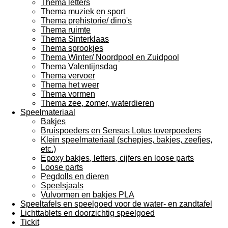
Thema letters
Thema muziek en sport
Thema prehistorie/ dino's
Thema ruimte
Thema Sinterklaas
Thema sprookjes
Thema Winter/ Noordpool en Zuidpool
Thema Valentijnsdag
Thema vervoer
Thema het weer
Thema vormen
Thema zee, zomer, waterdieren
Speelmateriaal
Bakjes
Bruispoeders en Sensus Lotus toverpoeders
Klein speelmateriaal (schepjes, bakjes, zeefjes,
etc.)
Epoxy bakjes, letters, cijfers en loose parts
Loose parts
Pegdolls en dieren
Speelsjaals
Vulvormen en bakjes PLA
Speeltafels en speelgoed voor de water- en zandtafel
Lichttablets en doorzichtig speelgoed
Tickit