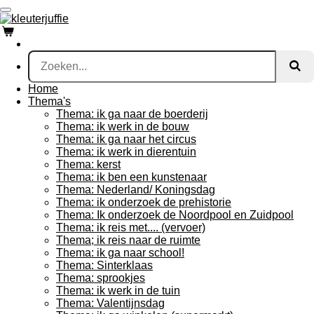
Ga
direct
naar
de
hoofdinhoud
Home
Thema's
Thema: ik ga naar de boerderij
Thema: ik werk in de bouw
Thema: ik ga naar het circus
Thema: ik werk in dierentuin
Thema: kerst
Thema: ik ben een kunstenaar
Thema: Nederland/ Koningsdag
Thema: ik onderzoek de prehistorie
Thema: Ik onderzoek de Noordpool en Zuidpool
Thema: ik reis met.... (vervoer)
Thema; ik reis naar de ruimte
Thema: ik ga naar school!
Thema: Sinterklaas
Thema: sprookjes
Thema: ik werk in de tuin
Thema: Valentijnsdag