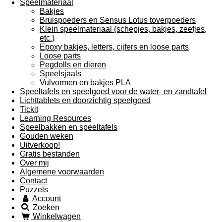
Speelmateriaal
Bakjes
Bruispoeders en Sensus Lotus toverpoeders
Klein speelmateriaal (schepjes, bakjes, zeefjes,
etc.)
Epoxy bakjes, letters, cijfers en loose parts
Loose parts
Pegdolls en dieren
Speelsjaals
Vulvormen en bakjes PLA
Speeltafels en speelgoed voor de water- en zandtafel
Lichttablets en doorzichtig speelgoed
Tickit
Learning Resources
Speelbakken en speeltafels
Gouden weken
Uitverkoop!
Gratis bestanden
Over mij
Algemene voorwaarden
Contact
Puzzels
Account
Zoeken
Winkelwagen