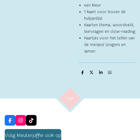
een kleur
1 kaart voor boven de
hulpjeslijst
Kaarten thema, woordveld,
leervragen en close-reading
Kaartjes voor het tellen van
de meisjes/ jongens en
samen
D
D
S
D
e
e
h
e
l
e
a
l
e
l
r
e
n
e
n
TOP
F
I
T
a
n
i
c
s
k
Volg kleuterjuffie ook op
e
t
T