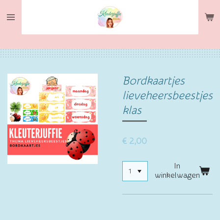
Ga
direct
naar
de
hoofdinhoud
Bordkaartjes
lieveheersbeestjes
klas
€ 2,00
In
winkelwagen