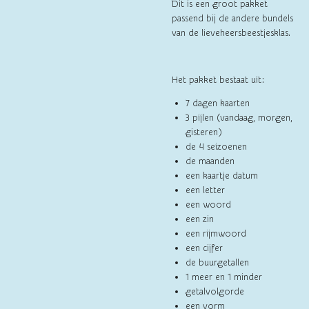
Dit is een groot pakket
passend bij de andere bundels
van de lieveheersbeestjesklas.
Het pakket bestaat uit:
7 dagen kaarten
3 pijlen (vandaag, morgen,
gisteren)
de 4 seizoenen
de maanden
een kaartje datum
een letter
een woord
een zin
een rijmwoord
een cijfer
de buurgetallen
1 meer en 1 minder
getalvolgorde
een vorm