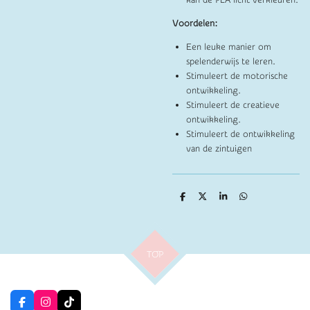
Voordelen:
Een leuke manier om
spelenderwijs te leren.
Stimuleert de motorische
ontwikkeling.
Stimuleert de creatieve
ontwikkeling.
Stimuleert de ontwikkeling
van de zintuigen
D
D
S
D
e
e
h
e
l
e
a
l
e
l
r
e
n
e
n
TOP
F
I
T