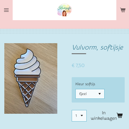
Ga
direct
naar
de
hoofdinhoud
Vulvorm, softijsje
€ 7,50
Kleur softijs
In
winkelwagen