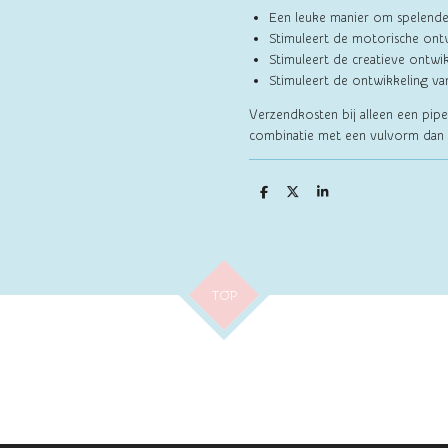
Een leuke manier om spelender
Stimuleert de motorische ontw
Stimuleert de creatieve ontwik
Stimuleert de ontwikkeling van
Verzendkosten bij alleen een pip
combinatie met een vulvorm dan 
D
D
S
e
e
h
l
e
a
e
l
r
n
e
TOP