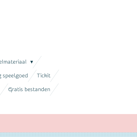
elmateriaal
ig speelgoed
Tickit
Gratis bestanden