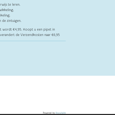
wijs te leren.
ikkeling.
keling.
 de zintuigen.
et wordt €4,95. Koopt u een pipet in
verandert de Verzendkosten naar €6,95
Powered by
JouwWeb