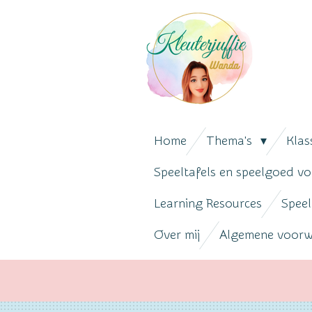
Ga
direct
naar
de
hoofdinhoud
Home
Thema's
Klas
Speeltafels en speelgoed vo
Learning Resources
Speel
Over mij
Algemene voor