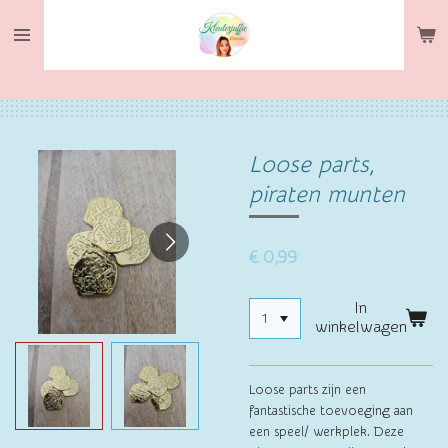
Ga
direct
naar
de
hoofdinhoud
Loose parts,
piraten munten
€ 0,99
In
winkelwagen
Loose parts zijn een
fantastische toevoeging aan
een speel/ werkplek. Deze