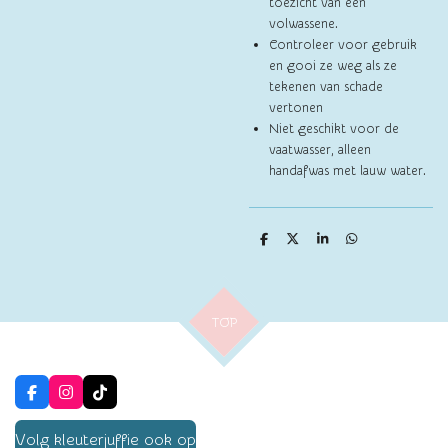
toezicht van een
volwassene.
Controleer voor gebruik
en gooi ze weg als ze
tekenen van schade
vertonen
Niet geschikt voor de
vaatwasser, alleen
handafwas met lauw water.
D
D
S
D
e
e
h
e
l
e
a
l
e
l
r
e
n
e
n
TOP
F
I
T
a
n
i
c
s
k
Volg kleuterjuffie ook op
e
t
T