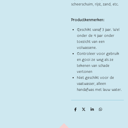
scheerschuim, rijst, zand, etc.
Productkenmerken:
Geschikt vanaf 3 jaar. Wel
onder de 4 jaar onder
toezicht van een
volwassene.
Controleer voor gebruik
en gooi ze weg als ze
tekenen van schade
vertonen
Niet geschikt voor de
vaatwasser, alleen
handafwas met lauw water.
D
D
S
D
e
e
h
e
l
e
a
l
e
l
r
e
n
e
n