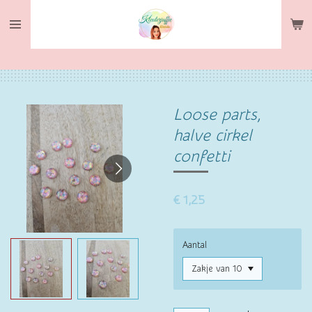
Ga
direct
naar
de
hoofdinhoud
Loose parts,
halve cirkel
confetti
€ 1,25
Aantal