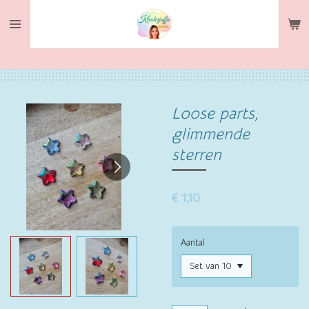
Ga
direct
naar
de
hoofdinhoud
Loose parts,
glimmende
sterren
€ 1,10
Aantal