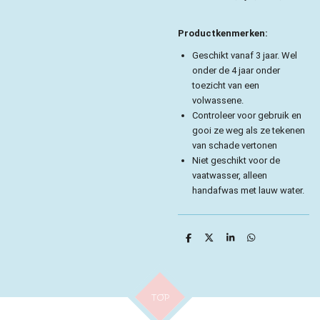
Productkenmerken:
Geschikt vanaf 3 jaar. Wel
onder de 4 jaar onder
toezicht van een
volwassene.
Controleer voor gebruik en
gooi ze weg als ze tekenen
van schade vertonen
Niet geschikt voor de
vaatwasser, alleen
handafwas met lauw water.
D
D
S
D
e
e
h
e
l
e
a
l
e
l
r
e
n
e
n
TOP