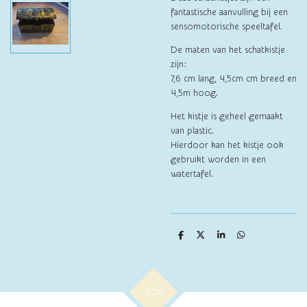
fantastische aanvulling bij een
sensomotorische speeltafel.
De maten van het schatkistje
zijn:
7,6 cm lang, 4,5cm cm breed en
4,5m hoog.
Het kistje is geheel gemaakt
van plastic.
Hierdoor kan het kistje ook
gebruikt worden in een
watertafel.
D
D
S
D
e
e
h
e
l
e
a
l
e
l
r
e
n
e
n
TOP