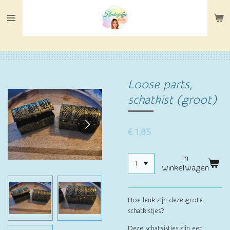
Ga
direct
naar
de
hoofdinhoud
Loose parts,
schatkist (groot)
€ 1,85
In
winkelwagen
Hoe leuk zijn deze grote
schatkistjes?
Deze schatkistjes zijn een