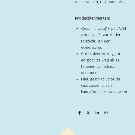
scheerschuim, rijst, zand, etc.
Productkenmerken:
Geschikt vanaf 3 jaar. Wel
onder de 4 jaar onder
toezicht van een
volwassene.
Controleer voor gebruik
en gooi ze weg als ze
tekenen van schade
vertonen
Niet geschikt voor de
vaatwasser, alleen
handafwas met lauw water.
D
D
S
D
e
e
h
e
l
e
a
l
e
l
r
e
n
e
n