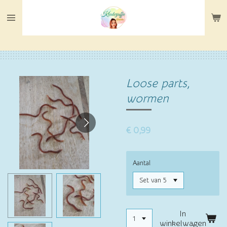
Ga
direct
naar
de
hoofdinhoud
Loose parts,
wormen
€ 0,99
Aantal
In
winkelwagen