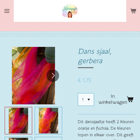
Ga
direct
naar
de
hoofdinhoud
Dans sjaal,
gerbera
€ 1,75
In
winkelwagen
Dit danssjaaltje heeft 2 kleuren
oranje en fuchsia. De kleuren
lopen in elkaar over. Dit geeft