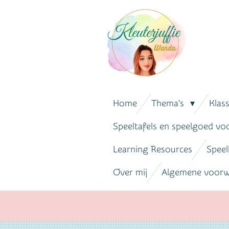
Ga
direct
naar
de
hoofdinhoud
Home
Thema's
Klas
Speeltafels en speelgoed vo
Learning Resources
Speel
Over mij
Algemene voor