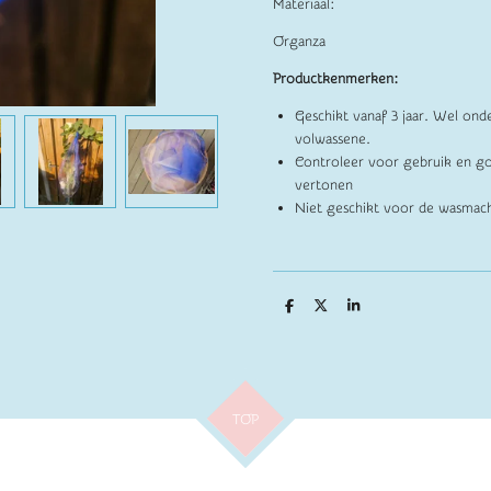
Materiaal:
Organza
Productkenmerken:
Geschikt vanaf 3 jaar. Wel ond
volwassene.
Controleer voor gebruik en go
vertonen
Niet geschikt voor de wasmach
D
D
S
e
e
h
l
e
a
e
l
r
n
e
TOP