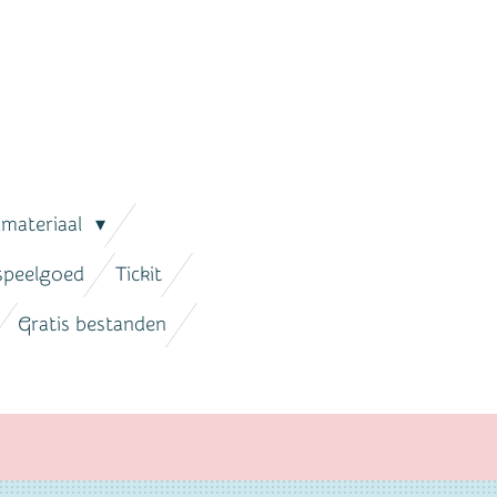
lmateriaal
 speelgoed
Tickit
Gratis bestanden