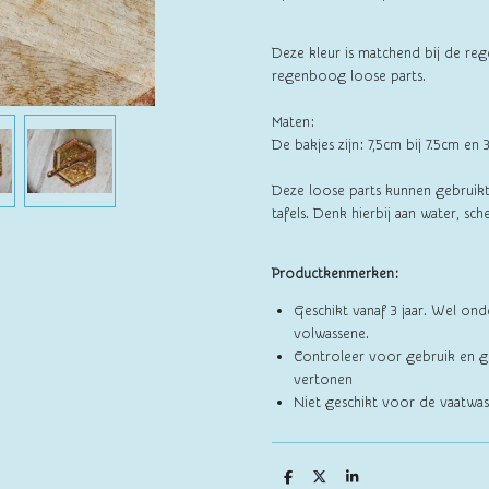
Deze kleur is matchend bij de re
regenboog loose parts.
Maten:
De bakjes zijn: 7,5cm bij 7.5cm en
Deze loose parts kunnen gebruikt
tafels. Denk hierbij aan water, sche
Productkenmerken:
Geschikt vanaf 3 jaar. Wel ond
volwassene.
Controleer voor gebruik en g
vertonen
Niet geschikt voor de vaatwas
D
D
S