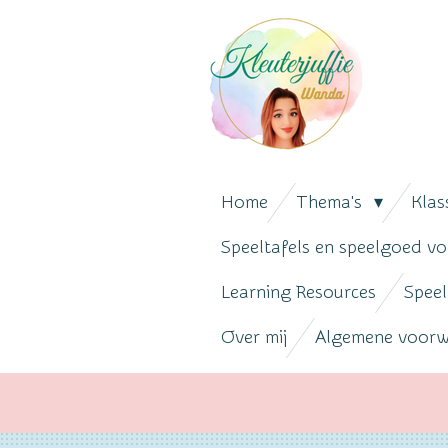
Ga
direct
naar
de
hoofdinhoud
Home
Thema's
Klas
Speeltafels en speelgoed vo
Learning Resources
Speel
Over mij
Algemene voor