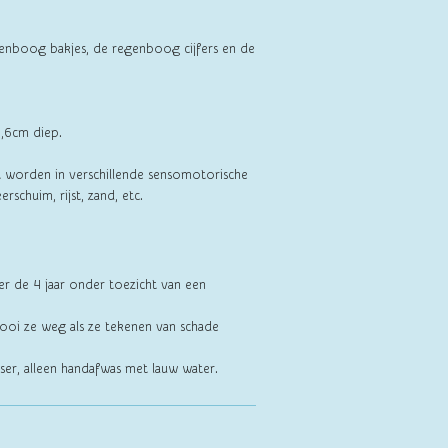
genboog bakjes, de regenboog cijfers en de
 3,6cm diep.
 worden in verschillende sensomotorische
erschuim, rijst, zand, etc.
er de 4 jaar onder toezicht van een
ooi ze weg als ze tekenen van schade
ser, alleen handafwas met lauw water.