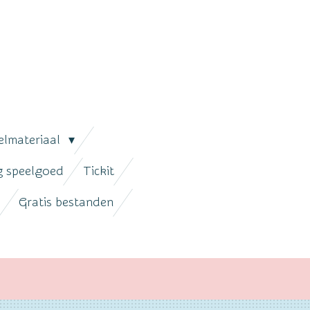
elmateriaal
ig speelgoed
Tickit
Gratis bestanden