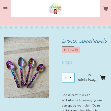
Ga
direct
naar
de
hoofdinhoud
Disco, speellepels
NIEUW!!!
€ 1,10
In
winkelwagen
Loose parts zijn een
fantastische toevoeging aan
een speel/ werkplek. Deze
schitterende lepeltjes zijn