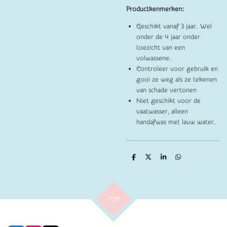
Productkenmerken:
Geschikt vanaf 3 jaar. Wel
onder de 4 jaar onder
toezicht van een
volwassene.
Controleer voor gebruik en
gooi ze weg als ze tekenen
van schade vertonen
Niet geschikt voor de
vaatwasser, alleen
handafwas met lauw water.
D
D
S
D
e
e
h
e
l
e
a
l
e
l
r
e
n
e
n
TOP