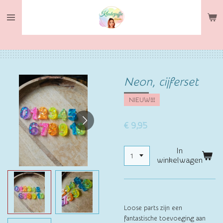
Ga
direct
naar
de
hoofdinhoud
Neon, cijferset
NIEUW!!!
€ 9,95
In
winkelwagen
Loose parts zijn een
fantastische toevoeging aan