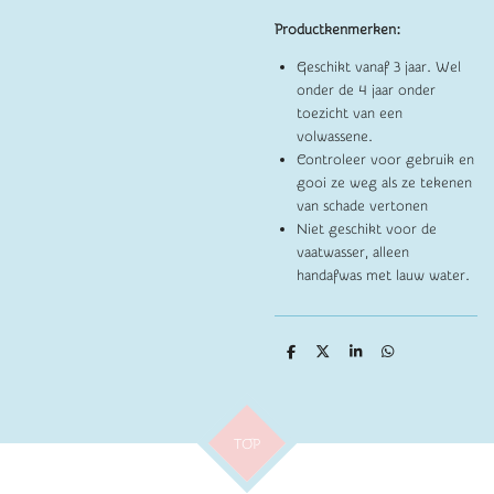
Productkenmerken:
Geschikt vanaf 3 jaar. Wel
onder de 4 jaar onder
toezicht van een
volwassene.
Controleer voor gebruik en
gooi ze weg als ze tekenen
van schade vertonen
Niet geschikt voor de
vaatwasser, alleen
handafwas met lauw water.
D
D
S
D
e
e
h
e
l
e
a
l
e
l
r
e
n
e
n
TOP