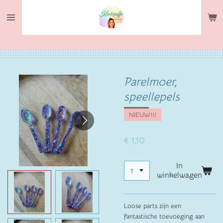
Ga
direct
naar
de
hoofdinhoud
Parelmoer,
speellepels
NIEUW!!!
€ 1,10
In
winkelwagen
Loose parts zijn een
fantastische toevoeging aan