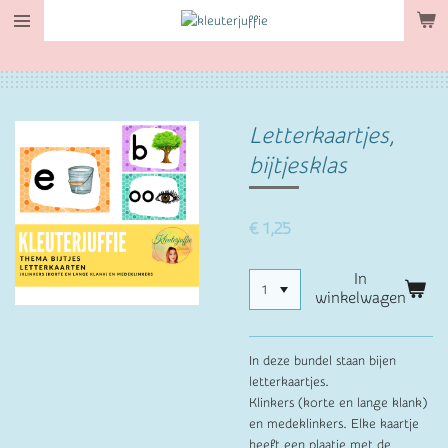
Ga
direct
naar
de
hoofdinhoud
Letterkaartjes,
bijtjesklas
€ 1,25
In
winkelwagen
In deze bundel staan bijen
letterkaartjes.
Klinkers (korte en lange klank)
en medeklinkers. Elke kaartje
heeft een plaatje met de