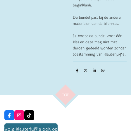
beginklank.
De bundel past bij de andere
materialen van de bijenklas.
Je koopt de bundel voor één
klas en deze mag niet met
derden gedeeld worden zonder
toestemming van Kleuterjuffie.
D
D
S
D
e
e
h
e
l
e
a
l
e
l
r
e
n
e
n
TOP
F
I
T
a
n
i
c
s
k
Volg kleuterjuffie ook op
e
t
T