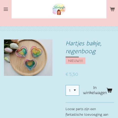
Ga
direct
naar
de
hoofdinhoud
Hartjes bakje,
regenboog
NIEUW!!!
€ 5,50
In
winkelwagen
Loose parts zijn een
fantastische toevoeging aan