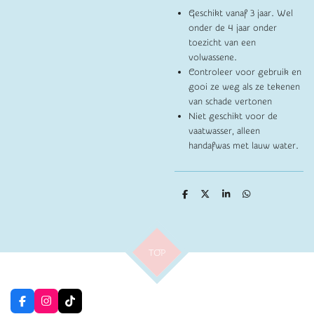
Geschikt vanaf 3 jaar. Wel
onder de 4 jaar onder
toezicht van een
volwassene.
Controleer voor gebruik en
gooi ze weg als ze tekenen
van schade vertonen
Niet geschikt voor de
vaatwasser, alleen
handafwas met lauw water.
D
D
S
D
e
e
h
e
l
e
a
l
e
l
r
e
n
e
n
TOP
F
I
T