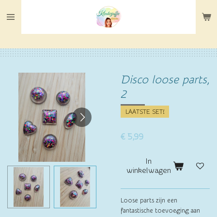
Ga
direct
naar
de
hoofdinhoud
Disco loose parts,
2
LAATSTE SET!
€ 5,99
In
winkelwagen
Loose parts zijn een
fantastische toevoeging aan