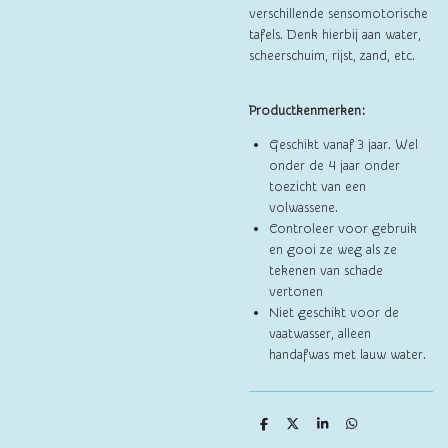
verschillende sensomotorische
tafels. Denk hierbij aan water,
scheerschuim, rijst, zand, etc.
Productkenmerken:
Geschikt vanaf 3 jaar. Wel
onder de 4 jaar onder
toezicht van een
volwassene.
Controleer voor gebruik
en gooi ze weg als ze
tekenen van schade
vertonen
Niet geschikt voor de
vaatwasser, alleen
handafwas met lauw water.
D
D
S
D
e
e
h
e