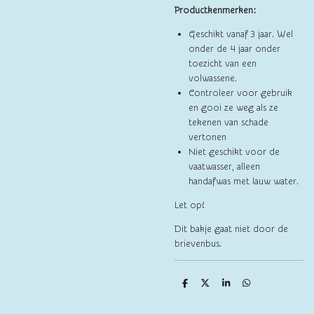
Productkenmerken:
Geschikt vanaf 3 jaar. Wel
onder de 4 jaar onder
toezicht van een
volwassene.
Controleer voor gebruik
en gooi ze weg als ze
tekenen van schade
vertonen
Niet geschikt voor de
vaatwasser, alleen
handafwas met lauw water.
Let op!
Dit bakje gaat niet door de
brievenbus.
D
D
S
D
e
e
h
e
l
e
a
l
e
l
r
e