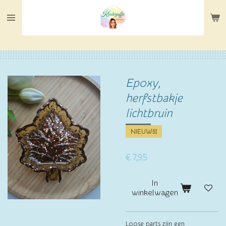
Ga
direct
naar
de
hoofdinhoud
Epoxy,
herfstbakje
lichtbruin
NIEUW!!!
€ 7,95
In
winkelwagen
Loose parts zijn een