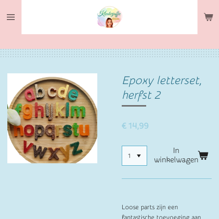
Ga
direct
naar
de
hoofdinhoud
Epoxy letterset,
herfst 2
€ 14,99
In
winkelwagen
Loose parts zijn een
fantastische toevoeging aan