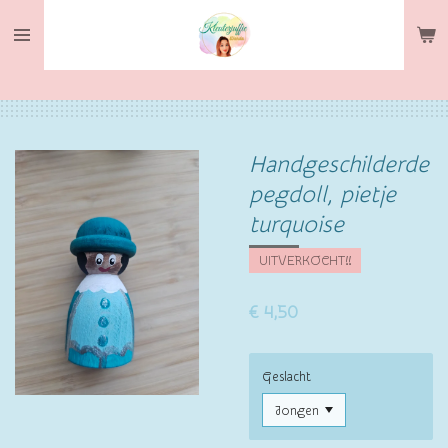
Ga
direct
naar
de
hoofdinhoud
Handgeschilderde
pegdoll, pietje
turquoise
UITVERKOCHT!!
€ 4,50
Geslacht