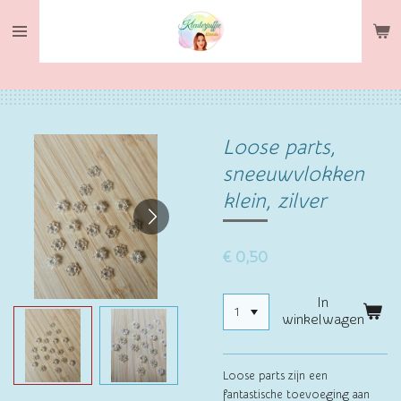
Ga
direct
naar
de
hoofdinhoud
Loose parts,
sneeuwvlokken
klein, zilver
€ 0,50
In
winkelwagen
Loose parts zijn een
fantastische toevoeging aan