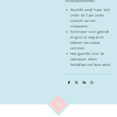
Productkenmerken:
Geschikt vanaf 4 jaar. Wel
onder de 5 jaar onder
toezicht van een
volwassene.
Controleer voor gebruik
en gooi ze weg als ze
tekenen van schade
vertonen
Niet geschikt voor de
vaatwasser, alleen
handafwas met lauw water.
D
D
S
D
e
e
h
e
l
e
a
l
e
l
r
e
n
e
n
TOP