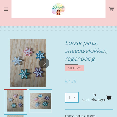
Ga
direct
naar
de
hoofdinhoud
Loose parts,
sneeuwvlokken,
regenboog
NIEUW!!!
€ 1,75
In
winkelwagen
Loose parts zijn een