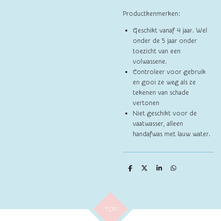
Productkenmerken:
Geschikt vanaf 4 jaar. Wel
onder de 5 jaar onder
toezicht van een
volwassene.
Controleer voor gebruik
en gooi ze weg als ze
tekenen van schade
vertonen
Niet geschikt voor de
vaatwasser, alleen
handafwas met lauw water.
D
D
S
D
e
e
h
e
l
e
a
l
e
l
r
e
n
e
n
TOP