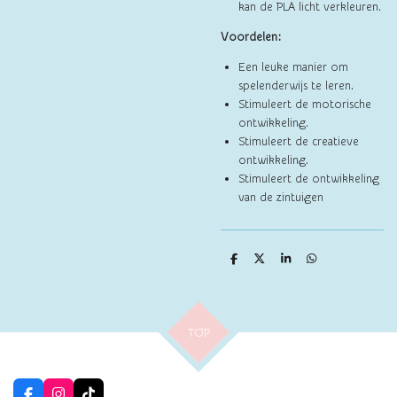
kan de PLA licht verkleuren.
Voordelen:
Een leuke manier om
spelenderwijs te leren.
Stimuleert de motorische
ontwikkeling.
Stimuleert de creatieve
ontwikkeling.
Stimuleert de ontwikkeling
van de zintuigen
D
D
S
D
e
e
h
e
l
e
a
l
e
l
r
e
n
e
n
TOP