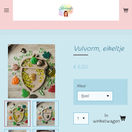
Ga
direct
naar
de
hoofdinhoud
Vulvorm, eikeltje
€ 6,50
Kleur
In
winkelwagen