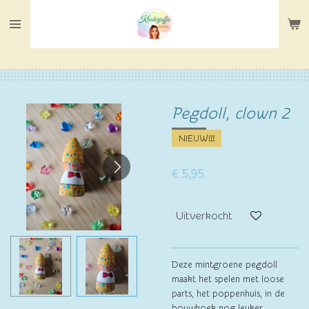
Ga
direct
naar
de
hoofdinhoud
Pegdoll, clown 2
NIEUW!!!
€ 5,95
Uitverkocht
Deze mintgroene pegdoll
maakt het spelen met loose
parts, het poppenhuis, in de
bouwhoek nog leuker.