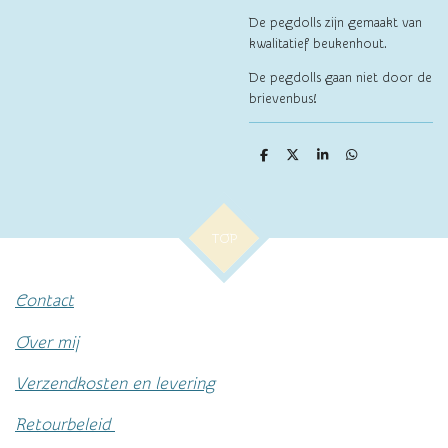
De pegdolls zijn gemaakt van
kwalitatief beukenhout.
De pegdolls gaan niet door de
brievenbus!
D
D
S
D
e
e
h
e
l
e
a
l
e
l
r
e
n
e
n
TOP
Contact
Over mij
Verzendkosten en levering
Retourbeleid