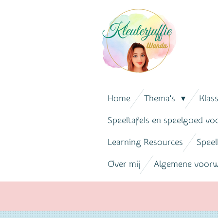
Ga
direct
naar
de
hoofdinhoud
Home
Thema's
Klas
Speeltafels en speelgoed vo
Learning Resources
Speel
Over mij
Algemene voor