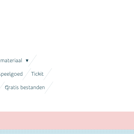
lmateriaal
 speelgoed
Tickit
Gratis bestanden