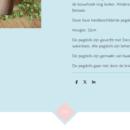
de bouwhoek nog leuker. Kindere
fantasie.
Deze lieve handbeschilderde pegdol
Hoogte: 7,2cm
De pegdolls zijn geverfd met Deco
waterbasis. Alle pegdolls zijn beha
De pegdolls zijn gemaakt van kwa
De pegdolls gaan niet door de br
D
D
S
e
e
h
l
e
a
e
l
r
n
e
TOP