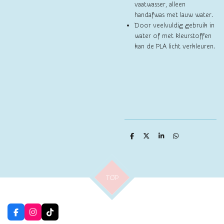
vaatwasser, alleen
handafwas met lauw water.
Door veelvuldig gebruik in
water of met kleurstoffen
kan de PLA licht verkleuren.
D
D
S
D
e
e
h
e
l
e
a
l
e
l
r
e
n
e
n
TOP
F
I
T
a
n
i