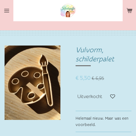
Ga
direct
naar
de
hoofdinhoud
Vulvorm,
schilderpalet
€ 5,50
€ 6,95
Uitverkocht
Helemaal nieuw. Maar was een
voorbeeld.