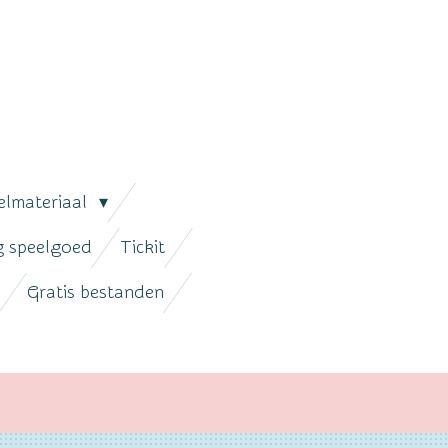
elmateriaal
ig speelgoed
Tickit
Gratis bestanden