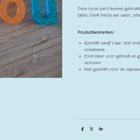
Deze loose parts kunnen gebruikt
tafels. Denk hierbij aan water, sche
Productkenmerken:
Geschikt vanaf 3 jaar. Wel ond
volwassene.
Controleer voor gebruik en g
vertonen
Niet geschikt voor de vaatwas
D
D
S
e
e
h
l
e
a