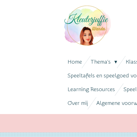
Ga
direct
naar
de
hoofdinhoud
Home
Thema's
Klas
Speeltafels en speelgoed vo
Learning Resources
Speel
Over mij
Algemene voor