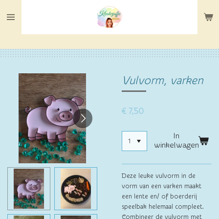
Ga
direct
naar
de
hoofdinhoud
Vulvorm, varken
€ 7,50
In
winkelwagen
Deze leuke vulvorm in de
vorm van een varken maakt
een lente en/ of boerderij
speelbak helemaal compleet.
Combineer de vulvorm met