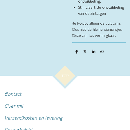
ontwikkeling.
Stimuleert de ontwikkeling
van de zintuigen
Je koopt alleen de vulvorm.
Dus niet de kleine diamantjes.
Deze zijn los verkrijgbaar.
D
D
S
D
e
e
h
e
l
e
a
l
e
l
r
e
n
e
n
TOP
Contact
Over mij
Verzendkosten en levering
Retourbeleid