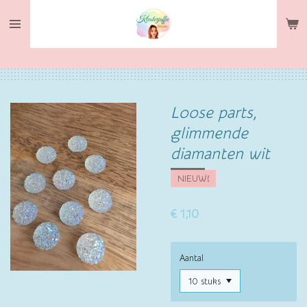
Ga
direct
naar
de
hoofdinhoud
Loose parts,
glimmende
diamanten wit
NIEUW!
€ 1,10
Aantal