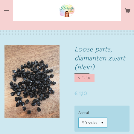
Ga
direct
naar
de
hoofdinhoud
Loose parts,
diamanten zwart
(klein)
NIEUW!
€ 1,10
Aantal