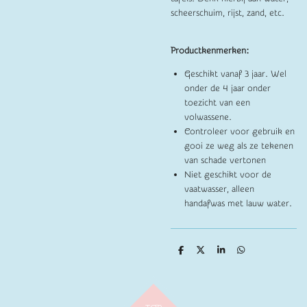
scheerschuim, rijst, zand, etc.
Productkenmerken:
Geschikt vanaf 3 jaar. Wel
onder de 4 jaar onder
toezicht van een
volwassene.
Controleer voor gebruik en
gooi ze weg als ze tekenen
van schade vertonen
Niet geschikt voor de
vaatwasser, alleen
handafwas met lauw water.
D
D
S
D
e
e
h
e
l
e
a
l
e
l
r
e
n
e
n