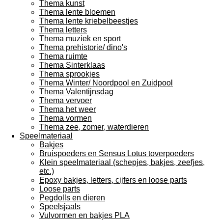
Thema kunst
Thema lente bloemen
Thema lente kriebelbeestjes
Thema letters
Thema muziek en sport
Thema prehistorie/ dino's
Thema ruimte
Thema Sinterklaas
Thema sprookjes
Thema Winter/ Noordpool en Zuidpool
Thema Valentijnsdag
Thema vervoer
Thema het weer
Thema vormen
Thema zee, zomer, waterdieren
Speelmateriaal
Bakjes
Bruispoeders en Sensus Lotus toverpoeders
Klein speelmateriaal (schepjes, bakjes, zeefjes,
etc.)
Epoxy bakjes, letters, cijfers en loose parts
Loose parts
Pegdolls en dieren
Speelsjaals
Vulvormen en bakjes PLA