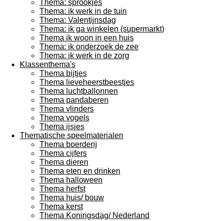
Thema: sprookjes
Thema: ik werk in de tuin
Thema: Valentijnsdag
Thema: ik ga winkelen (supermarkt)
Thema ik woon in een huis
Thema: ik onderzoek de zee
Thema: ik werk in de zorg
Klassenthema's
Thema bijtjes
Thema lieveheerstbeestjes
Thema luchtballonnen
Thema pandaberen
Thema vlinders
Thema vogels
Thema ijsjes
Thematische speelmaterialen
Thema boerderij
Thema cijfers
Thema dieren
Thema eten en drinken
Thema halloween
Thema herfst
Thema huis/ bouw
Thema kerst
Thema Koningsdag/ Nederland