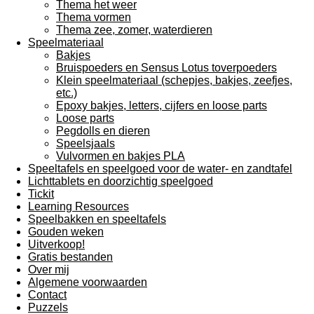
Thema het weer
Thema vormen
Thema zee, zomer, waterdieren
Speelmateriaal
Bakjes
Bruispoeders en Sensus Lotus toverpoeders
Klein speelmateriaal (schepjes, bakjes, zeefjes,
etc.)
Epoxy bakjes, letters, cijfers en loose parts
Loose parts
Pegdolls en dieren
Speelsjaals
Vulvormen en bakjes PLA
Speeltafels en speelgoed voor de water- en zandtafel
Lichttablets en doorzichtig speelgoed
Tickit
Learning Resources
Speelbakken en speeltafels
Gouden weken
Uitverkoop!
Gratis bestanden
Over mij
Algemene voorwaarden
Contact
Puzzels