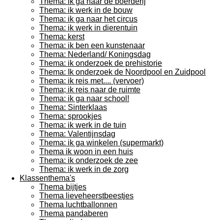
Thema: ik ga naar de boerderij
Thema: ik werk in de bouw
Thema: ik ga naar het circus
Thema: ik werk in dierentuin
Thema: kerst
Thema: ik ben een kunstenaar
Thema: Nederland/ Koningsdag
Thema: ik onderzoek de prehistorie
Thema: Ik onderzoek de Noordpool en Zuidpool
Thema: ik reis met.... (vervoer)
Thema; ik reis naar de ruimte
Thema: ik ga naar school!
Thema: Sinterklaas
Thema: sprookjes
Thema: ik werk in de tuin
Thema: Valentijnsdag
Thema: ik ga winkelen (supermarkt)
Thema ik woon in een huis
Thema: ik onderzoek de zee
Thema: ik werk in de zorg
Klassenthema's
Thema bijtjes
Thema lieveheerstbeestjes
Thema luchtballonnen
Thema pandaberen