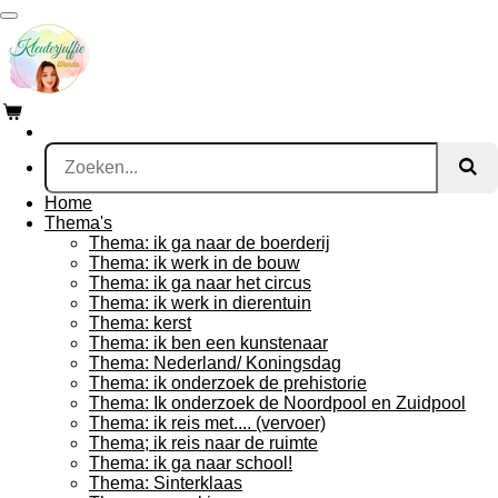
Ga
direct
naar
de
hoofdinhoud
Home
Thema's
Thema: ik ga naar de boerderij
Thema: ik werk in de bouw
Thema: ik ga naar het circus
Thema: ik werk in dierentuin
Thema: kerst
Thema: ik ben een kunstenaar
Thema: Nederland/ Koningsdag
Thema: ik onderzoek de prehistorie
Thema: Ik onderzoek de Noordpool en Zuidpool
Thema: ik reis met.... (vervoer)
Thema; ik reis naar de ruimte
Thema: ik ga naar school!
Thema: Sinterklaas