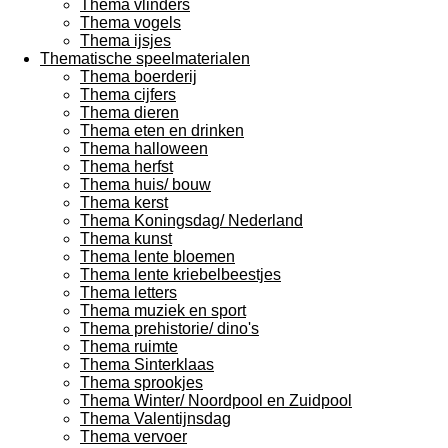
Thema vlinders
Thema vogels
Thema ijsjes
Thematische speelmaterialen
Thema boerderij
Thema cijfers
Thema dieren
Thema eten en drinken
Thema halloween
Thema herfst
Thema huis/ bouw
Thema kerst
Thema Koningsdag/ Nederland
Thema kunst
Thema lente bloemen
Thema lente kriebelbeestjes
Thema letters
Thema muziek en sport
Thema prehistorie/ dino's
Thema ruimte
Thema Sinterklaas
Thema sprookjes
Thema Winter/ Noordpool en Zuidpool
Thema Valentijnsdag
Thema vervoer