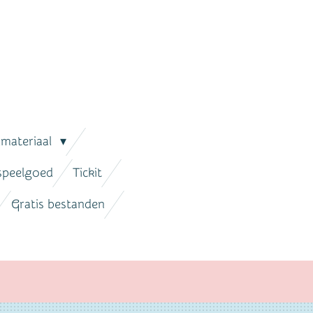
lmateriaal
 speelgoed
Tickit
Gratis bestanden