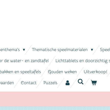
senthema's
Thematische speelmaterialen
Spee
or de water- en zandtafel
Lichttablets en doorzichtig
bakken en speeltafels
Gouden weken
Uitverkoop!
waarden
Contact
Puzzels