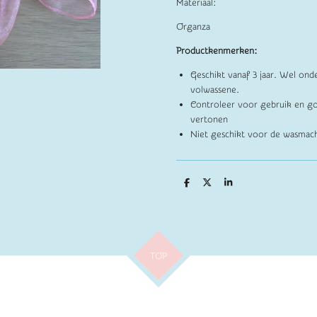
Materiaal:
Organza
Productkenmerken:
Geschikt vanaf 3 jaar. Wel ond
volwassene.
Controleer voor gebruik en go
vertonen
Niet geschikt voor de wasmach
D
D
S
e
e
h
l
e
a
e
l
r
n
e
TOP