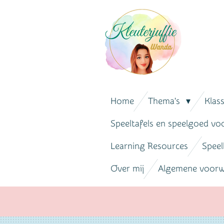
Ga
direct
naar
de
hoofdinhoud
Home
Thema's
Klas
Speeltafels en speelgoed vo
Learning Resources
Speel
Over mij
Algemene voor