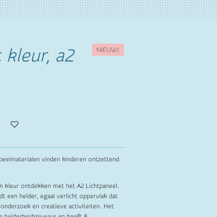
 kleur, a2
NIEUW!
speelmaterialen vinden kinderen ontzettend
en kleur ontdekken met het A2 Lichtpaneel.
 een helder, egaal verlicht oppervlak dat
uronderzoek en creatieve activiteiten. Het
re helderheidsniveaus en heeft 8