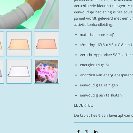
verschillende kleurinstellingen. M
eenvoudige bediening is het zowel
paneel wordt geleverd met een un
activiteitenhandleiding.
materiaal: kunststof
afmeting: 63,5 x 46 x 0,8 cm (l
verlicht oppervlak: 58,5 x 41 cm
energiezuinig: A+
voorzien van energiebesparend
eenvoudig te reinigen
eenvoudig aan te sluiten
LEVERTIJD
De tablet heeft een levertijd va