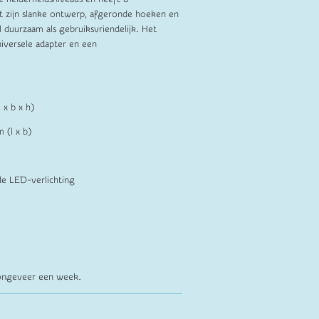
et zijn slanke ontwerp, afgeronde hoeken en
 duurzaam als gebruiksvriendelijk. Het
iversele adapter en een
 x b x h)
 (l x b)
e LED-verlichting
n ongeveer een week.