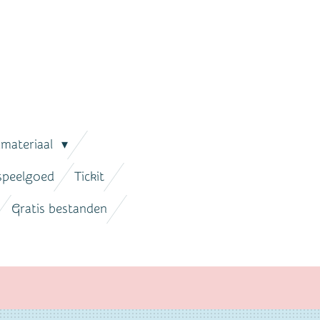
lmateriaal
 speelgoed
Tickit
Gratis bestanden