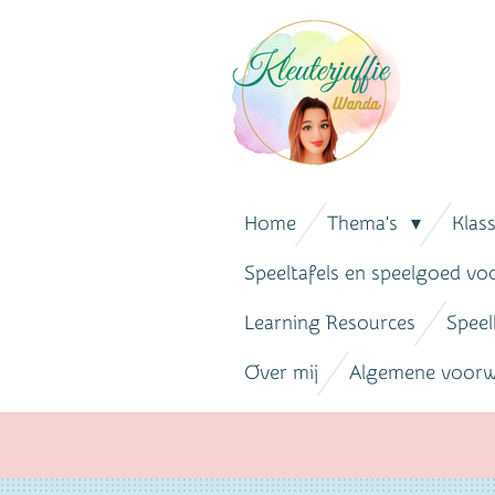
Ga
direct
naar
de
hoofdinhoud
Home
Thema's
Klas
Speeltafels en speelgoed vo
Learning Resources
Speel
Over mij
Algemene voor